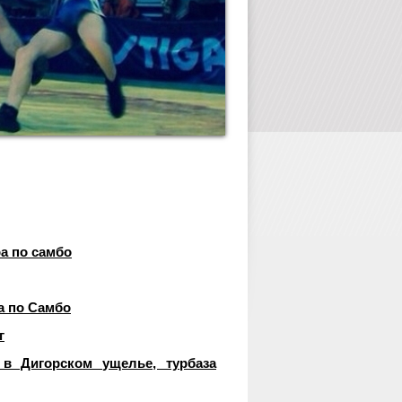
а по самбо
а по Самбо
г
в Дигорском ущелье, турбаза