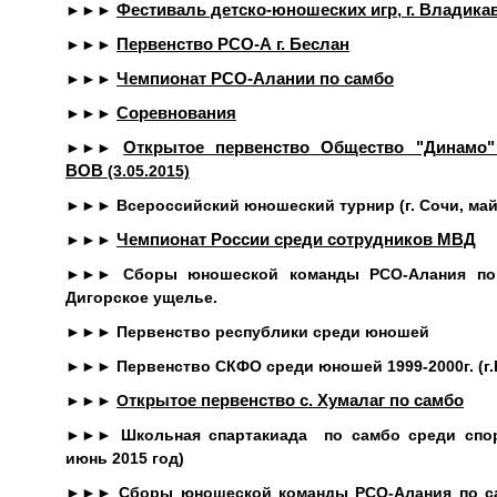
Фестиваль детско-юношеских игр, г. Владика
►►►
Первенство РСО-А г. Беслан
►►►
Чемпионат РСО-Алании по самбо
►►►
Соревнования
►►►
Открытое первенство Общество "Динамо
►►►
ВОВ
(3.05.2015)
►►►
В
сероссийский юношеский турнир (г. Сочи, май
Чемпионат России среди сотрудников МВД
►►►
►►►
С
боры юношеской команды РСО-Алания по с
Дигорское ущелье.
►►►
П
ервенство республики среди юношей
►►►
П
ервенство СКФО среди юношей 1999-2000г. (г.
ткрытое первенство с. Хумалаг по самбо
►►►
О
►►►
Ш
кольная спартакиада по самбо среди спорт
июнь 2015 год)
►►►
Сборы юношеской команды РСО-Алания по са