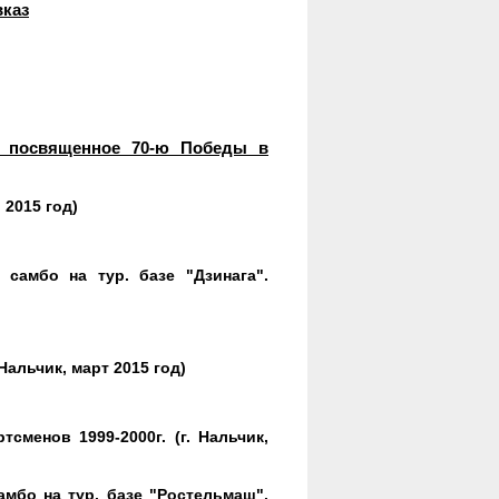
вказ
" посвященное 70-ю Победы в
 2015 год)
амбо на тур. базе "Дзинага".
Нальчик, март 2015 год)
сменов 1999-2000г. (г. Нальчик,
мбо на тур. базе "Ростельмаш".