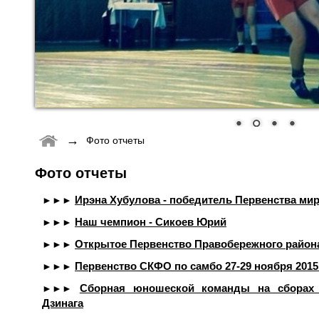
→
Фото отчеты
Фото отчеты
Ирэна Хубулова - победитель Первенства мир
►►►
Наш чемпион - Сикоев Юрий
►►►
Открытое Первенство Правобережного район
►►►
Первенство СКФО по самбо 27-29 ноября 2015
►►►
Сборная юношеской команды на сборах 
►►►
Дзинага